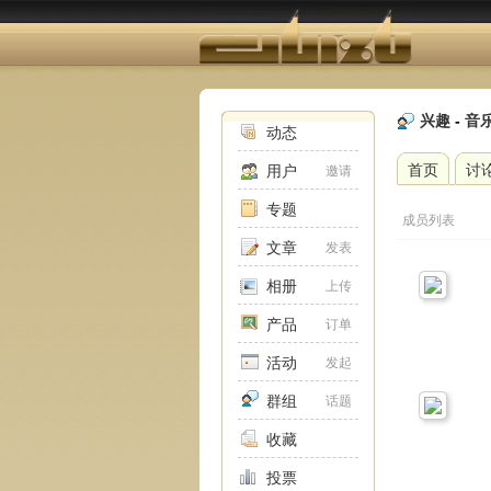
兴趣
-
音
动态
首页
讨
用户
邀请
专题
成员列表
文章
发表
相册
上传
产品
订单
活动
发起
群组
话题
收藏
投票