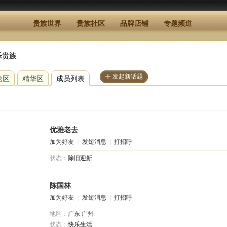
贵族世界
贵族社区
品牌店铺
专题频道
乐贵族
发起新话题
论区
精华区
成员列表
优雅老去
加为好友
|
发短消息
|
打招呼
状态：
除旧迎新
陈国林
加为好友
|
发短消息
|
打招呼
地区：
广东
广州
状态：
快乐生活