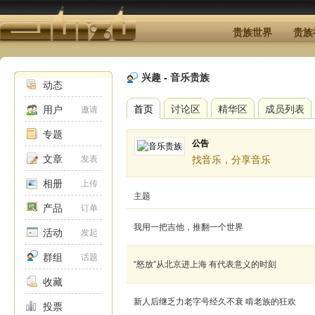
贵族世界
贵族
兴趣
-
音乐贵族
动态
首页
讨论区
精华区
成员列表
用户
邀请
专题
公告
文章
发表
找音乐，分享音乐
相册
上传
主题
产品
订单
我用一把吉他，推翻一个世界
活动
发起
群组
话题
“怒放”从北京进上海 有代表意义的时刻
收藏
新人后继乏力老字号经久不衰 啃老族的狂欢
投票