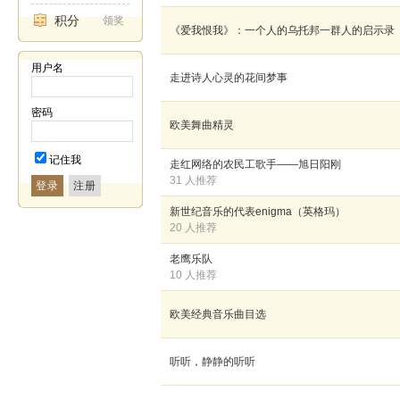
积分
领奖
《爱我恨我》：一个人的乌托邦一群人的启示录
用户名
走进诗人心灵的花间梦事
密码
欧美舞曲精灵
记住我
走红网络的农民工歌手——旭日阳刚
31 人推荐
登录
新世纪音乐的代表enigma（英格玛）
20 人推荐
老鹰乐队
10 人推荐
欧美经典音乐曲目选
听听，静静的听听