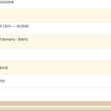
的花间梦事
民工歌手——旭日阳刚
表enigma（英格玛）
曲目选
听听