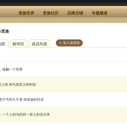
贵族世界
贵族社区
品牌店铺
专题频道
乐贵族
加入该群组
论区
精华区
成员列表
，推翻一个世界
进上海 有代表意义的时刻
老字号经久不衰 啃老族的狂欢
：一个人的乌托邦一群人的启示录