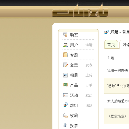
兴趣
-
音
动态
首页
讨
用户
邀请
专题
主题
文章
发表
我用一把吉他
相册
上传
产品
订单
“怒放”从北京
活动
发起
新人后继乏力
群组
话题
收藏
《爱我恨我》
投票