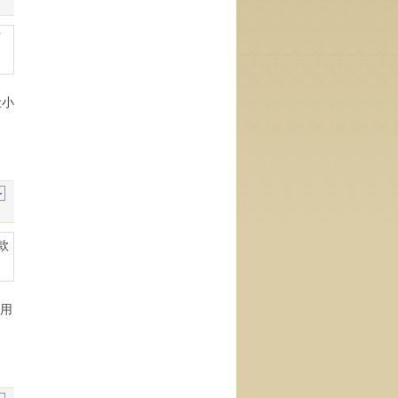
让小
娜用