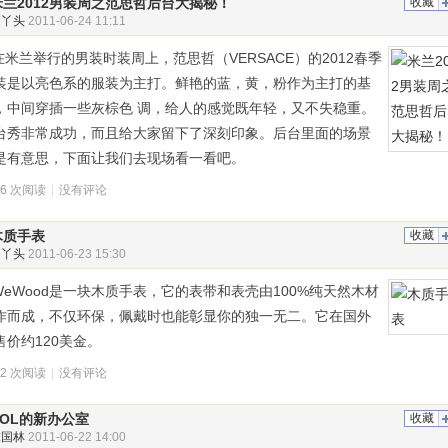
米兰2012男装周之范思哲后台大揭秘！
收藏
俏丫头
2011-06-24 11:11
米兰举行的男装时装周上，范思哲（VERSACE）的2012春季
装是以亮色系的服装为主打。鲜艳的蓝，黄，粉作为主打的基
，中间穿插一些灰棕色 调，给人的感觉既年轻，又不失稳重。
台秀非常成功，而且给大家留下了深刻印象。后台里面的场景
是有意思，下面让我们去现场看一看吧。
06 次阅读
|
没有评论
木质手表
收藏
俏丫头
2011-06-23 15:30
eWood是一块木质手表，它的表带和表壳由100%纯天然木材
作而成，不仅环保，佩戴时也能彰显你的独一无二。它在国外
售价约120美金。
02 次阅读
|
没有评论
AOL的新办公室
收藏
陈国林
2011-06-22 14:00