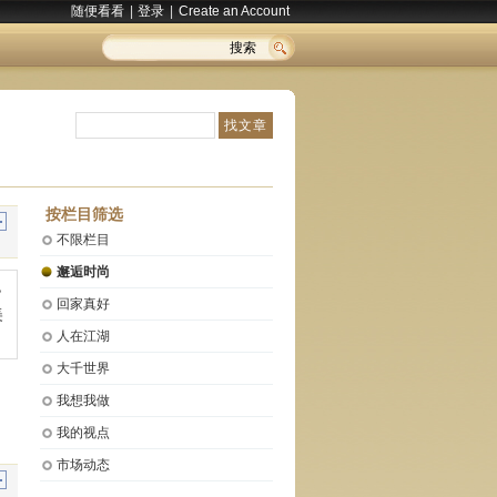
随便看看
|
登录
|
Create an Account
搜索
按栏目筛选
不限栏目
邂逅时尚
回家真好
人在江湖
大千世界
我想我做
我的视点
市场动态