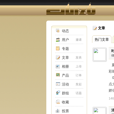
文章
动态
热门文章
用户
邀请
专题
文章
发表
夏
相册
上传
彩
产品
订单
0
点
活动
发起
娇
群组
话题
14
收藏
投票