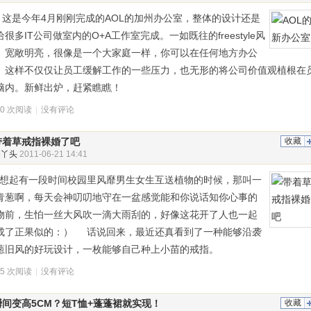
是今年4月刚刚完成的AOL的加州办公室，整体的设计还是
给很多IT公司做室内的O+A工作室完成。一如既往的freestyle风
。宽敞明亮，很像是一个大家庭一样，你可以在任何地方办公
。这样不仅仅让员工缓解工作的一些压力，也无形的将公司价值观植根在
脑内。新鲜出炉，赶紧瞧瞧！
20 次阅读
|
没有评论
带着草戒指裸婚了吧
收藏
俏丫头
2011-06-21 14:41
起有一段时间校园里风靡男生女生互送植物的时候，那叫一
青葱啊，每天会神叨叨地守在一盆感觉能和你说话知你心事的
物前，生怕一丝大风吹一滴大雨刮的，好像这花开了人也一起
成了正果似的：） 话说回来，最近还真看到了一种能够沿袭
葱旧风的好玩设计，一枚能够自己种上小苗的戒指。
05 次阅读
|
没有评论
瞬间变高5CM？短T恤+蓬蓬裙就实现！
收藏