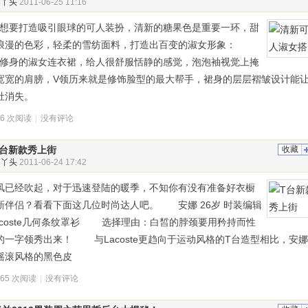
俏丫头
2011-06-25 11:16
要打造吸引眼球的可人装扮，清新的糖果色是重要一环，甜
浪漫的色彩，轻柔的雪纺面料，打造出百变的淑女形象：
1 修身的淑女连衣裙，给人很舒服恬静的感觉，泡泡袖视觉上掩
宽宽的肩膀，V领历来就是修饰脸型的最大帮手，裙身的层层褶皱设计能
肚肚消失。
96 次阅读
|
没有评论
T台新款秀上街
收藏
俏丫头
2011-06-24 17:42
风已经吹起，对于迅速登陆的暖季，不知你有没有准备好衣橱
新伴侣？看看下面这几位时尚达人吧。 安娜 26岁 时装编辑
lacoste几何条纹罩衫 选择理由：白皙的脖颈要用矜持而性
的一字领秀出来！ 与Lacoste更趋向于运动风格的T台造型相比，安
摇滚风格的黑色皮
565 次阅读
|
没有评论