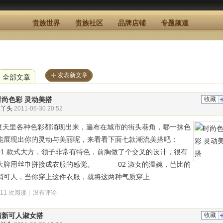
贵族世界
贵族社区
品牌店铺
专题频道
发表新文章
全部文章
时尚色彩 灵动美搭
收藏
俏丫头
2011-06-30 20:52
天里各种色彩都涌现出来，遍布在城市的街头巷角，哪一抹色
能展现出你的灵动与美丽呢，来看看下面七款潮流美搭吧：
1 款式大方，领子非常有特色，前胸做了个交叉的设计，很有
大牌用丝巾拼接成衣服的感觉。 02 淑女的温婉，芭比的
俏可人，当你穿上这件衣服，就将这两种气质穿上
611 次阅读
|
没有评论
清新可人淑女搭
收藏