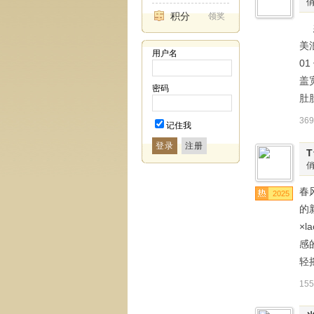
积分
领奖
想
美
用户名
0
盖
密码
36
记住我
登录
春
2025
的
×
感
轻
15