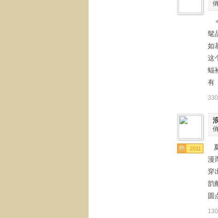
今
髦
如
这
蝠
有
33
夏
2011
漫
穿
韵
圆
13