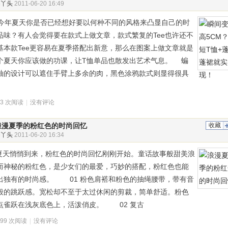
俏丫头
2011-06-20 16:49
年夏天你是否已经想好要以何种不同的风格来凸显自己的时
品味？有人会觉得要在款式上做文章，款式繁复的Tee也许还不
基本款Tee更容易在夏季搭配出新意，那么在图案上做文章就是
个夏天你应该做的功课，让T恤单品也散发出艺术气息。 蝙
袖的设计可以遮住手臂上多余的肉，黑色涂鸦款式则显得很具
03 次阅读
|
没有评论
浪漫夏季的粉红色的时尚回忆
收藏
俏丫头
2011-06-20 16:34
天悄悄到来，粉红色的时尚回忆刚刚开始。童话故事般甜美浪
而神秘的粉红色，是少女们的最爱，巧妙的搭配，粉红色也能
出独有的时尚感。 01 粉色肩褡和粉色的抽绳腰带，带有音
般的跳跃感。宽松却不至于太过休闲的剪裁，简单舒适。粉色
点雀跃在浅灰底色上，活泼俏皮。 02 复古
099 次阅读
|
没有评论