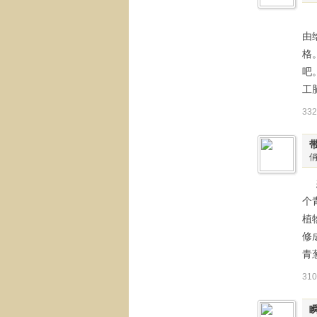
这
由
格
吧
工
33
想
个
植
修
青
31