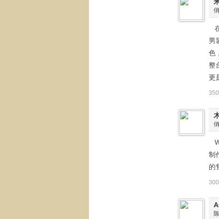
在
男
色
整
更
35
W
制
的
30