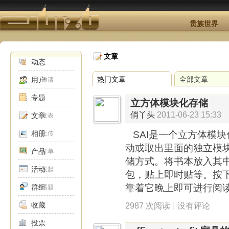
贵族世界
文章
动态
热门文章
全部文章
用户
邀请
专题
立方体模块化存储
俏丫头
2011-06-23 15:33
文章
发表
相册
SAI是一个立方体模
上传
动或取出里面的独立模
产品
订单
储方式。将书本放入其
活动
发起
包，贴上即时贴等。按
靠着它晚上即可进行阅
群组
话题
收藏
2987 次阅读
|
没有评论
投票