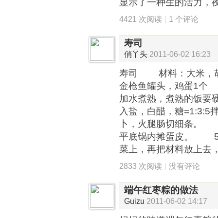
显示了一种生的活力，
4421 次阅读
|
1 个评论
寿司
俏丫头
2011-06-02 16:23
寿司 材料：大米，胡
金枪鱼罐头，鸡蛋1
加水煮熟，煮熟的饭要
入盐，白醋，糖=1:3
卜，火腿肠切细条。 
平底锅内摊蛋皮。 5
菜上，再把材料放上去
2833 次阅读
|
没有评论
端午红枣粽的做法
Guizu
2011-06-02 14:17