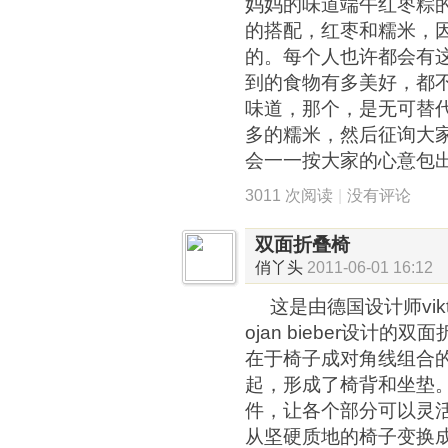
妈妈的味道端午红枣粽
的搭配，红枣和糯米，
的。每个人也许都会有
到的食物有多美好，都
味道，那个，是无可替
多的糯米，然后征询大
会一一按大家的心意包
3011 次阅读
|
没有评论
双面折叠椅
俏丫头
2011-06-01 16:12
这是由德国设计师viktor al
ojan bieber设计的
在于椅子成对角线组合
起，形成了椅背和坐垫
件，让各个部分可以灵
从坚硬质地的椅子变换成