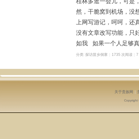
桂林多逛一会儿，可是
然，干脆窝到机场，没
上网写游记，呵呵，还
没有文章改写功能，只
如我 如果一个人足够
分类:
探访苗乡侗寨
|
1735 次阅读
|
关于贵族网
|
Copyright