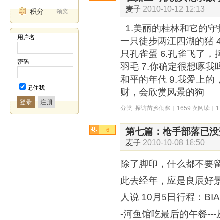
麦子
2010-10-12 12:13
积分
领奖
1.美丽的桂林和它的守护
用户名
一只徒步两江四湖的猪 4
只孔雀蛋 6.孔雀飞了
密码
羽毛 7.你确定很想啄我
和平的年代 9.我爱上
记住我
财，会欣赏风景的狗
登录
分类:
探访苗乡侗寨
|
1659 次阅读
|
第七篇：枪手部落已没
6
麦子
2010-10-08 18:50
除了脚印，什么都不要
此去经年，应是良辰好
人说 10月5日行程：B
-河鱼馆吃最后的午餐--