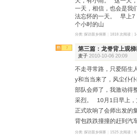
天，有小雨。 这一天
一天，相信，也会是我们
法忘怀的一天。 早上7
个小时的山
分类:
探访苗乡侗寨
|
1818 次阅读
|
第三篇：龙脊背上观梯
7
麦子
2010-10-06 20:09
不走寻常路，只爱陌生人 
y和当当来了，风尘仆
部队会师了，我激动得
采烈。 10月1日早上
正式吹响了会师出发的
背包跌跌撞撞的赶到汽
分类:
探访苗乡侗寨
|
1525 次阅读
|