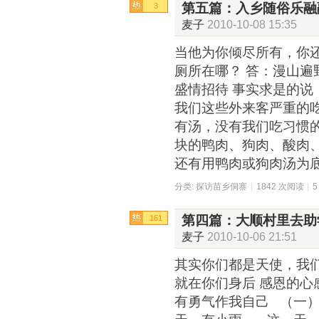
第五篇：入乡随俗乐融
3
麦子
2010-10-08 15:35
当他为你倾尽所有，你还
厕所在哪？ 答：漫山遍
盛情招待 事实求是的说
我们这些外来客严重的
有汤，没有我们吃习惯
块的鸭肉、狗肉、酸肉
还有用鸭肉或狗肉汤为
分类:
探访苗乡侗寨
|
1842 次阅读
|
第四篇：大顺村里去助
161
麦子
2010-10-06 21:51
其实你们都是天使，我
就在你们身后 感恩的心
有勇气作我自己 （一）