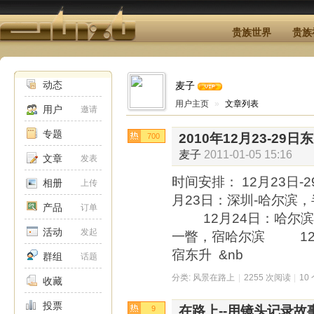
贵族世界
贵族
动态
麦子
用户主页
»
文章列表
用户
邀请
专题
2010年12月23-2
700
麦子
2011-01-05 15:16
文章
发表
时间安排： 12月23日
相册
上传
月23日：深圳-哈尔滨
产品
订单
12月24日：哈尔滨
活动
发起
一瞥，宿哈尔滨 12月
宿东升 &nb
群组
话题
分类:
风景在路上
|
2255 次阅读
|
10
收藏
投票
在路上--用镜头记录故
9