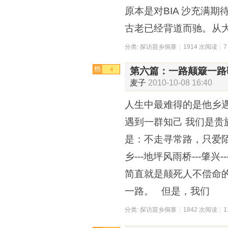
原本是对BIA 沙充满
古老已经背道而驰。从
分类:
探访苗乡侗寨
|
1914 次阅读
|
第六篇：一路颠簸一路
4
麦子
2010-10-08 16:40
人生中最难得的是他乡
遇到一群知己 我们是贵
是：不走寻常路，只爱陌
乡---地坪风雨桥---肇兴--
简直就是颠死人不偿命
一路。 但是，我们
分类:
探访苗乡侗寨
|
1842 次阅读
|