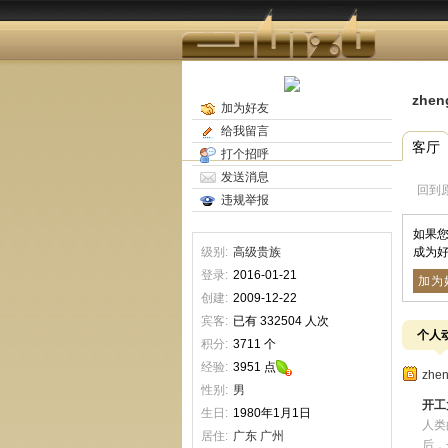
zhen
加为好友
给我留言
客厅
打个招呼
发送消息
回到
违规举报
如果您
级别:
高级贵族
成为好
登录:
2016-01-21
加为
创建:
2009-12-22
宾客:
已有 332504 人次
个人
积分:
3711 个
经验:
3951 点
zhe
性别:
男
开工
生日:
1980年1月1日
人类
居住:
广东
广州
后，