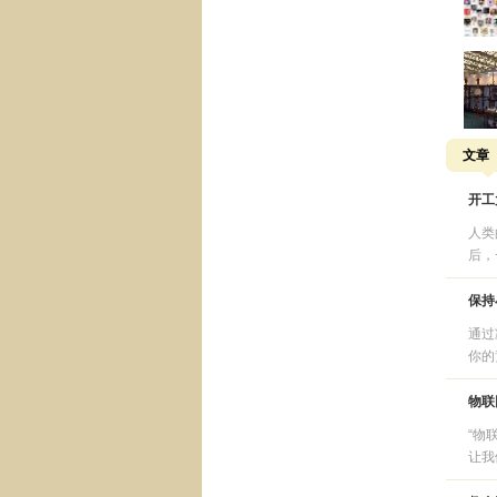
文章
开工
人类
后，
保持
通过
你的
物联
“物
让我