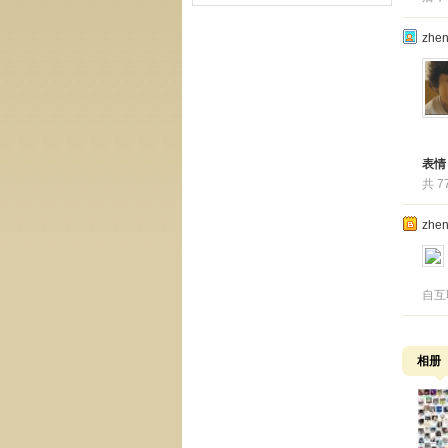
zhe
表情
共 7
zhe
自互联
相册