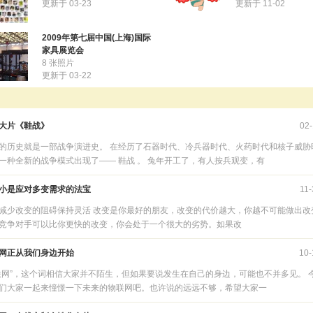
更新于 03-23
更新于 11-02
2009年第七届中国(上海)国际
家具展览会
8 张照片
更新于 03-22
大片《鞋战》
02-
的历史就是一部战争演进史。 在经历了石器时代、冷兵器时代、火药时代和核子威胁
一种全新的战争模式出现了—— 鞋战 。 兔年开工了，有人按兵观变，有
小是应对多变需求的法宝
11-
减少改变的阻碍保持灵活 改变是你最好的朋友，改变的代价越大，你越不可能做出改
竞争对手可以比你更快的改变，你会处于一个很大的劣势。如果改
网正从我们身边开始
10-
联网”，这个词相信大家并不陌生，但如果要说发生在自己的身边，可能也不并多见。 
们大家一起来憧憬一下未来的物联网吧。也许说的远远不够，希望大家一