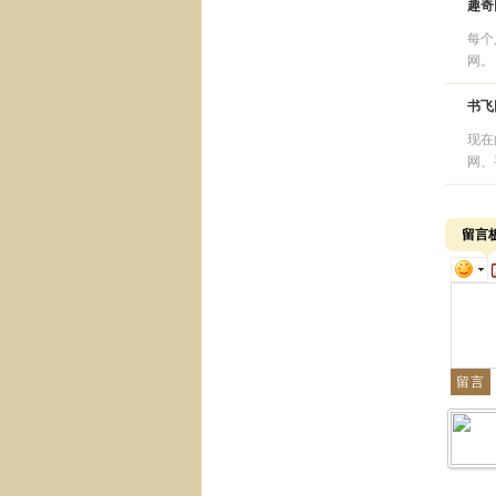
趣奇
每个
网。 
书飞
现在
网、
留言