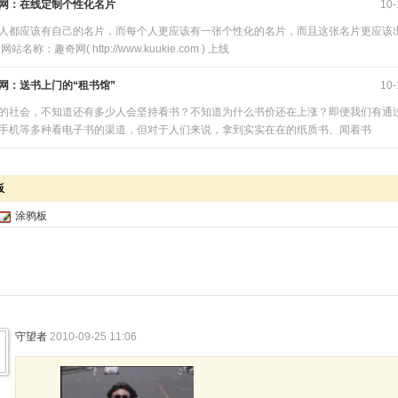
网：在线定制个性化名片
10-
人都应该有自己的名片，而每个人更应该有一张个性化的名片，而且这张名片更应该
网站名称：趣奇网( http://www.kuukie.com ) 上线
网：送书上门的“租书馆”
10-
的社会，不知道还有多少人会坚持看书？不知道为什么书价还在上涨？即便我们有通
手机等多种看电子书的渠道，但对于人们来说，拿到实实在在的纸质书、闻着书
板
涂鸦板
守望者
2010-09-25 11:06