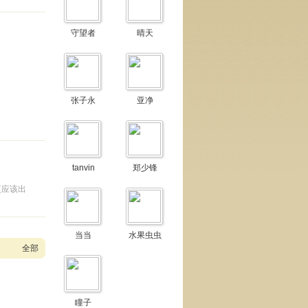
守望者
晴天
张子永
亚净
tanvin
郑少锋
更应该出
当当
水果虫虫
全部
瞳子