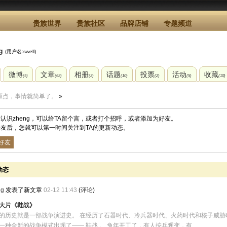
贵族世界
贵族社区
品牌店铺
专题频道
g
(用户名:swell)
微博
文章
相册
话题
投票
活动
收藏
(5)
(63)
(3)
(10)
(2)
(5)
(10)
原点，事情就简单了。
»
认识zheng，可以给TA留个言，或者打个招呼，或者添加为好友。
友后，您就可以第一时间关注到TA的更新动态。
好友
动态
ng
发表了新文章
02-12 11:43
(
评论
)
大片《鞋战》
的历史就是一部战争演进史。 在经历了石器时代、冷兵器时代、火药时代和核子威胁
一种全新的战争模式出现了—— 鞋战 。 兔年开工了，有人按兵观变，有