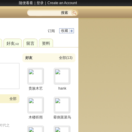
随便看看
|
登录
|
Create an Account
搜索
收藏
订阅
好友
留言
资料
(13)
好友
全部(13)
贵族木艺
hank
全部
木楼听雨
晕倒菜菜鸟
时代之