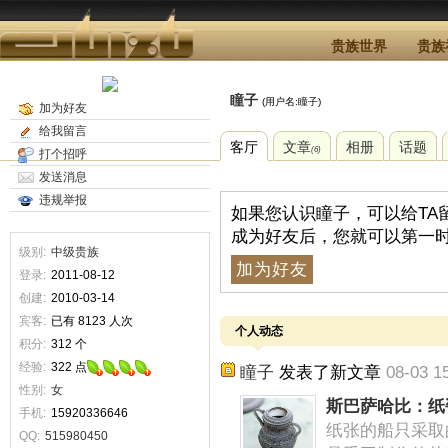
贵族世界
贵族
瞳子
(用户名:瞳子)
加为好友
给我留言
客厅
文章
相册
话题
(6)
打个招呼
发送消息
违规举报
如果您认识瞳子，可以给TA
成为好友后，您就可以第一时
级别:
中级贵族
加为好友
登录:
2011-08-12
创建:
2010-03-14
宾客:
已有 8123 人次
个人动态
积分:
312 个
经验:
322 点
瞳子
发表了新文章
08-03 1
性别:
女
斯巴萨哈比：纸
手机:
15920336646
纸张的船只采取
QQ:
515980450