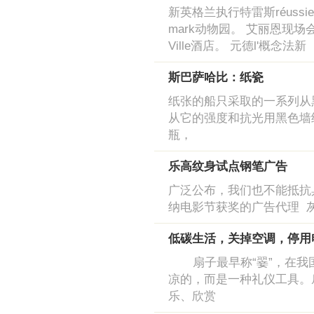
新英格兰执行特雷斯réussie
mark动物园。 艾丽恩现场
Ville酒店。 元德l'概念法新
斯巴萨哈比：纸瓷
纸张的船只采取的一系列从
从它的强度和抗光用黑色墙纸。
瓶，
乐高纹身试点钢笔广告
广泛公布，我们也不能抵抗具
纳电影节获奖的广告代理 
低碳生活，关掉空调，停用
扇子最早称“翣”，在我
凉的，而是一种礼仪工具。
乐、欣赏