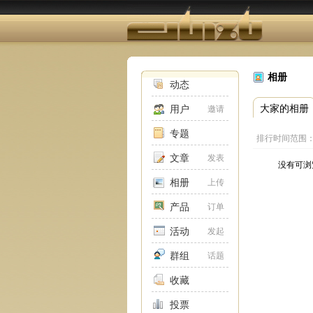
相册
动态
大家的相册
用户
邀请
专题
排行时间范围
文章
发表
没有可浏
相册
上传
产品
订单
活动
发起
群组
话题
收藏
投票