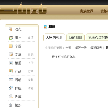
贵族世界
贵族
相册
动态
大家的相册
我的相册
我表态过的
用户
邀请
专题
排行时间范围：
全部
|
最近一天
|
最近两天
|
文章
发表
没有可浏览的列表。
相册
上传
产品
订单
活动
发起
群组
话题
收藏
投票