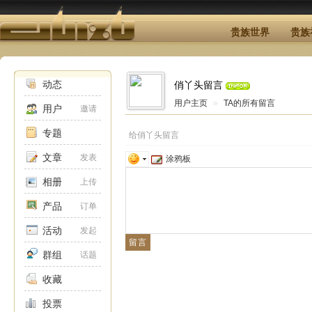
贵族世界
贵族
动态
俏丫头留言
用户主页
»
TA的所有留言
用户
邀请
专题
给俏丫头留言
文章
发表
涂鸦板
相册
上传
产品
订单
活动
发起
群组
话题
收藏
投票