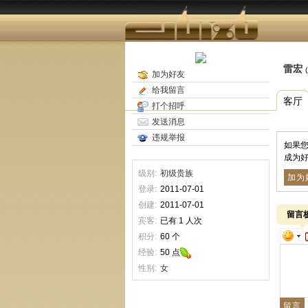
雷宏
加为好友
给我留言
客厅
打个招呼
发送消息
违规举报
如果
成为好
级别:
初级贵族
加为
登录:
2011-07-01
创建:
2011-07-01
留言
宾客:
已有 1 人次
积分:
60 个
经验:
50 点
性别:
女