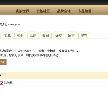
贵族世界
贵族社区
品牌店铺
专题频道
(用户名:kunlunyiqi)
文章
相册
话题
收藏
好友
留言
资料
您认识雷宏，可以给TA留个言，或者打个招呼，或者添加为好友。
友后，您就可以第一时间关注到TA的更新动态。
好友
板
涂鸦板