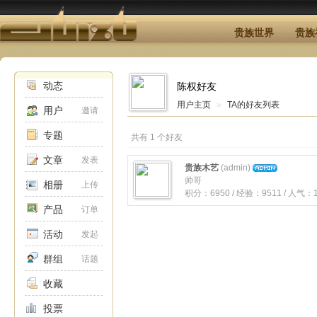
贵族世界
贵族
动态
陈权好友
用户主页
»
TA的好友列表
用户
邀请
专题
共有 1 个好友
文章
发表
贵族木艺
(admin)
帅哥
相册
上传
积分：6950 / 经验：9511 / 人气：1
产品
订单
活动
发起
群组
话题
收藏
投票