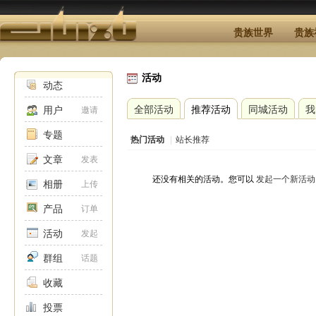
贵族世界
贵族
活动
动态
全部活动
推荐活动
同城活动
我
用户
邀请
专题
热门活动
|
站长推荐
文章
发表
还没有相关的活动。您可以
发起一个新活动
相册
上传
产品
订单
活动
发起
群组
话题
收藏
投票