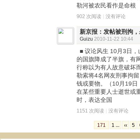
勒河被农民看作是命根
902 次阅读
|
没有评论
新京报：发帖被刑拘，
Guizu
2010-11-22 10:44
■ 议论风生 10月3日
的国旗降成了半旗，有
行称以为有人故意破坏
勒索将4名网友刑事拘
钱或要物。（10月19
在某些重要人士逝世或
时，表达全国
1151 次阅读
|
没有评论
171
1 ...
‹‹
5