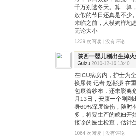
千万别选冬天。算一算
放假的节日还真是不少
来临之前，人模狗样地
无论大小
1239 次阅读
|
没有评论
陕西一婴儿刚出生掉火
Guizu
2010-12-16 13:40
在ICU病房内，护士为
换尿袋 记者 赵彬摄 
包裹着纱布，还未脱离危险
月13日，安康一个刚刚
身60%深度烧伤，随时
多，将要生产的媳妇开
接诊的医生检查，估计生
1064 次阅读
|
没有评论