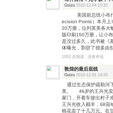
Guizu
2010-12-04 15:32
美国前总统小布什的
ecision Points
20万册，位列英美各大
版印刷150万册，让小布
是没过多久，此书被《
体曝光，剽窃了很多由别
1053 次阅读
|
没有评论
敦煌的最后底线
Guizu
2010-12-01 14:33
通过生态保护疏勒河下
美。 46岁的王兴光
家门，开着车驶出村子
王兴光收入颇丰，68亩哈
棉花卖了十几万元。在