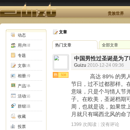
贵族世界
文章
动态
热门文章
全部文章
用户
邀请
专题
中国男性过圣诞是为了
Guizu
2010-12-24 09:36
文章
发表
508
相册
高达 89% 的男人
上传
节日，过不过都那样。
产品
订单
意味，只是个与情人节
活动
发起
子。在欧美，圣诞档期
周，也就是说，如果世
群组
话题
月就只有喝西北风的命
收藏
1399 次阅读
|
没有评论
投票