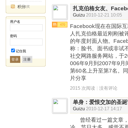
积分
领奖
扎克伯格女友、Face
Guizu
2010-12-21 10:05
用户名
470
Facebook现在在国
人扎克伯格最近刚刚被
密码
的年度封面人物。Face
称：脸书、面书或非试
记住我
社交网路服务网站，于20
登录
006年9月到2007年
第60名上升至第7名。同
片分享
2015 次阅读
|
没有评论
单身：爱恨交加的圣诞
Guizu
2010-12-17 14:17
曾经看过一篇文章，
冷，节日太多，感觉不