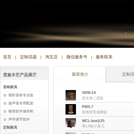
首页
定制话题
淘宝店
微信服务号
服务联系
|
|
|
|
最新推介
定制
贵族木艺产品展厅
音响家具
SRW-2A
视听器材专业架
坚实单二层架
扬声器专用配架
PWS-7
碟类软件储存柜
装饰型音箱脚架
声学调节组件
WCL-box(LP)
带LP框小茶几
定制家具