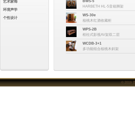
BWS-5
艺术家饰
HARBETH HL-5音箱脚架
环境声学
WS-30e
个性设计
核桃木红酒收藏柜
WPS-2B
框柱式影视AV架双二层
WCDB-3+1
多功能组合核桃木斜架
© 2019