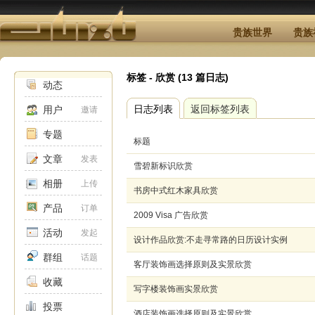
贵族世界
贵族
标签 - 欣赏 (13 篇日志)
动态
日志列表
返回标签列表
用户
邀请
专题
标题
文章
发表
雪碧新标识欣赏
相册
上传
书房中式红木家具欣赏
产品
订单
2009 Visa 广告欣赏
活动
发起
设计作品欣赏:不走寻常路的日历设计实例
群组
话题
客厅装饰画选择原则及实景欣赏
收藏
写字楼装饰画实景欣赏
投票
酒店装饰画选择原则及实景欣赏