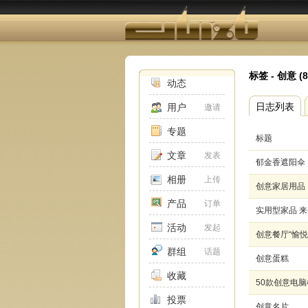
标签 - 创意 (
动态
日志列表
用户
邀请
专题
标题
文章
发表
郁金香遮阳伞
相册
上传
创意家居用品
产品
订单
实用型家品 
活动
发起
创意餐厅“愉悦
群组
话题
创意蛋糕
收藏
50款创意电
投票
创意名片