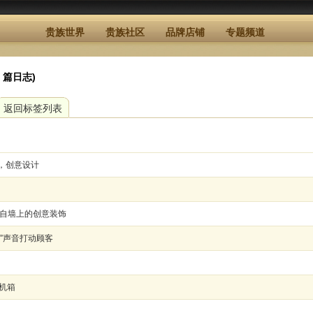
贵族世界
贵族社区
品牌店铺
专题频道
8 篇日志)
返回标签列表
，创意设计
来自墙上的创意装饰
”声音打动顾客
脑机箱