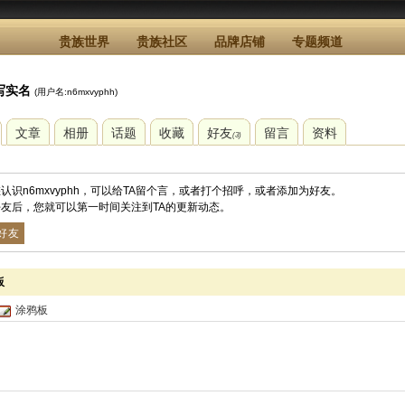
贵族世界
贵族社区
品牌店铺
专题频道
写实名
(用户名:n6mxvyphh)
文章
相册
话题
收藏
好友
留言
资料
(3)
认识n6mxvyphh，可以给TA留个言，或者打个招呼，或者添加为好友。
友后，您就可以第一时间关注到TA的更新动态。
好友
板
涂鸦板