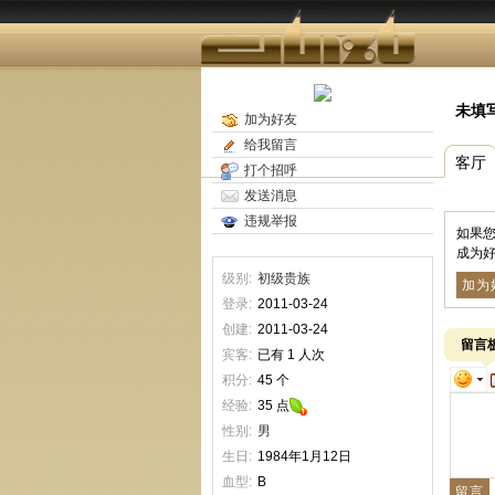
未填
加为好友
给我留言
客厅
打个招呼
发送消息
违规举报
如果您
成为好
级别:
初级贵族
加为
登录:
2011-03-24
创建:
2011-03-24
留言
宾客:
已有 1 人次
积分:
45 个
经验:
35 点
性别:
男
生日:
1984年1月12日
血型:
B