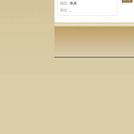
婚恋:
单身
居住:
˳