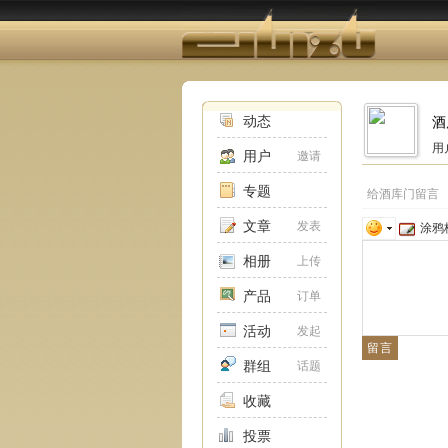
动态
酒
用
用户
邀请
专题
给酒库门留言
文章
发表
涂鸦
相册
上传
产品
订单
活动
发起
群组
话题
收藏
投票