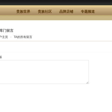
贵族世界
贵族社区
品牌店铺
专题频道
库门留言
户主页
»
TA的所有留言
板