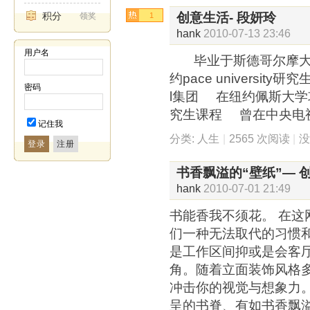
积分
创意生活- 段妍玲
领奖
1
hank
2010-07-13 23:46
用户名
毕业于斯德哥尔摩大
约pace universit
密码
l集团 在纽约佩斯大
究生课程 曾在中央电视台
记住我
分类:
人生
|
2565 次阅读
|
登录
书香飘溢的“壁纸”— 
hank
2010-07-01 21:49
书能香我不须花。 在这
们一种无法取代的习惯和
是工作区间抑或是会客
角。随着立面装饰风格
冲击你的视觉与想象力
呈的书脊、有如书香飘溢