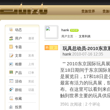
贵族世界
贵族
动态
hank
用户主页
»
文章列表
用户
邀请
专题
玩具总动员-2010东京
2
hank
2010-07-16 12:35
文章
发表
““ 2010东京国际玩具展
相册
上传
至18日期间于东京国际展
产品
订单
是展览日，17和18日
活动
发起
最富有活力的玩具展，
布。在这里可以看到来
群组
话题
触到世界主要的玩具供
收藏
3591 次阅读
|
2 个评论
投票