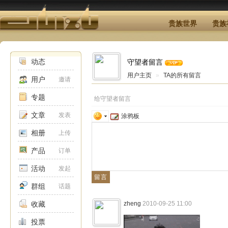
贵族世界
贵族
动态
守望者留言
用户主页
»
TA的所有留言
用户
邀请
专题
给守望者留言
文章
发表
涂鸦板
相册
上传
产品
订单
活动
发起
群组
话题
收藏
zheng
2010-09-25 11:00
投票