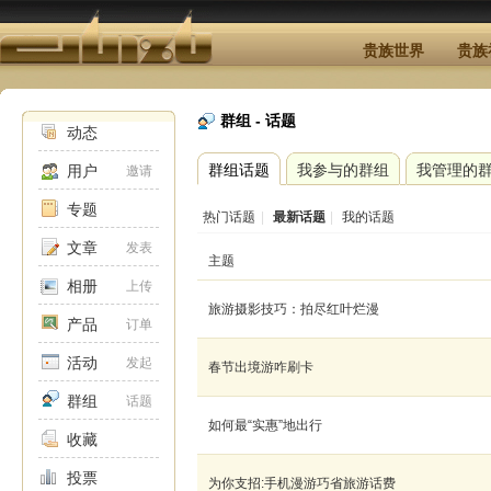
贵族世界
贵族
群组 - 话题
动态
群组话题
我参与的群组
我管理的
用户
邀请
专题
热门话题
|
最新话题
|
我的话题
文章
发表
主题
相册
上传
旅游摄影技巧：拍尽红叶烂漫
产品
订单
活动
发起
春节出境游咋刷卡
群组
话题
如何最“实惠”地出行
收藏
投票
为你支招:手机漫游巧省旅游话费