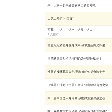
来，大家一起来发美丽秋天的照片吧
人见人爱的“小蛮腰”
西藏——这山，这水，这云，这人！
1 人推荐
芙蓉姐姐娇羞秀瘦身成果 吊带滑落胸光四射
周笔畅欲走时尚风 答“蟹”媒体唱歌去旅行
准亚姐被吓花容失色 王欣被蛇勾裙角险走光
《蜗居》过时《拼居》当道 短剧演绎房价之痛
第一届中国达人秀落幕 伊能静泪洒决战之夜
陈小春豪花百万办婚宴 父子同哭场面动容(图)