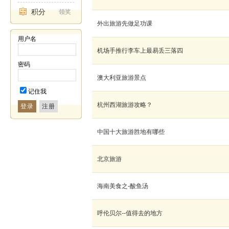
积分
领奖
外出旅游先做足功课
用户名
机场手推行李车上最易丢三落四
密码
澳大利亚旅游景点
记住我
杭州西湖旅游攻略？
登录
中国十大旅游胜地有哪些
北京旅游
海南美食之-酸鱼汤
呼伦贝尔--值得去的地方