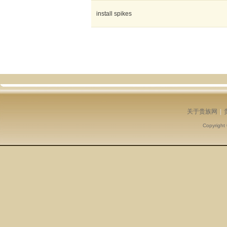
install spikes
关于贵族网
|
Copyright