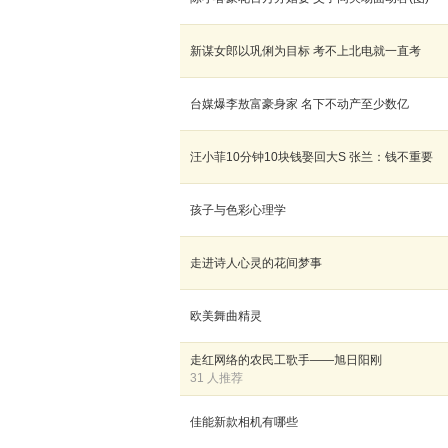
新谋女郎以巩俐为目标 考不上北电就一直考
台媒爆李敖富豪身家 名下不动产至少数亿
汪小菲10分钟10块钱娶回大S 张兰：钱不重要
孩子与色彩心理学
走进诗人心灵的花间梦事
欧美舞曲精灵
走红网络的农民工歌手——旭日阳刚
31 人推荐
佳能新款相机有哪些