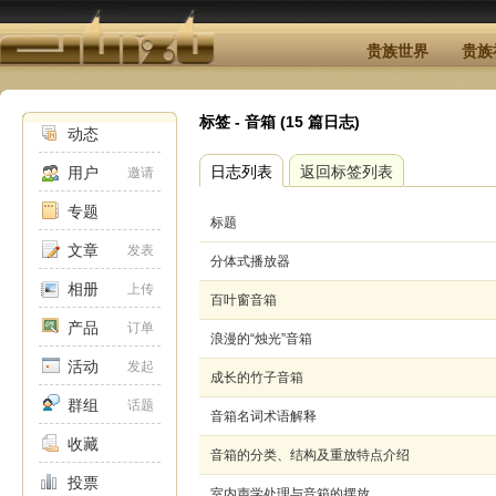
贵族世界
贵族
标签 - 音箱 (15 篇日志)
动态
日志列表
返回标签列表
用户
邀请
专题
标题
文章
发表
分体式播放器
相册
上传
百叶窗音箱
产品
订单
浪漫的“烛光”音箱
活动
发起
成长的竹子音箱
群组
话题
音箱名词术语解释
收藏
音箱的分类、结构及重放特点介绍
投票
室内声学处理与音箱的摆放