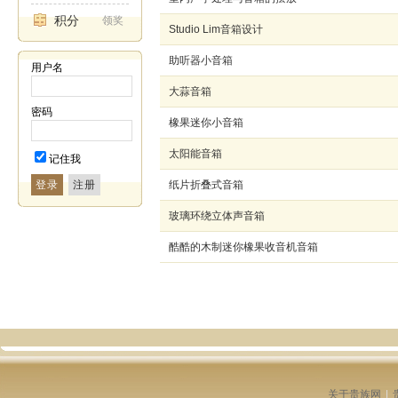
积分
领奖
Studio Lim音箱设计
助听器小音箱
用户名
大蒜音箱
密码
橡果迷你小音箱
太阳能音箱
记住我
登录
纸片折叠式音箱
玻璃环绕立体声音箱
酷酷的木制迷你橡果收音机音箱
关于贵族网
|