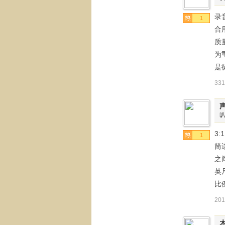
录
1
合
质
为
是
33
3:
1
筒
之
英
比
20