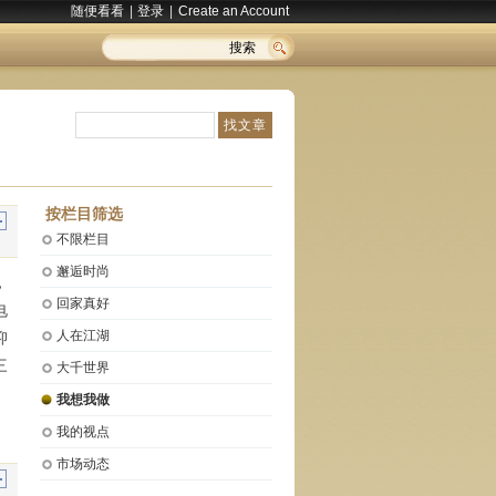
随便看看
|
登录
|
Create an Account
搜索
按栏目筛选
不限栏目
邂逅时尚
，
回家真好
电
人在江湖
抑
三
大千世界
我想我做
我的视点
市场动态