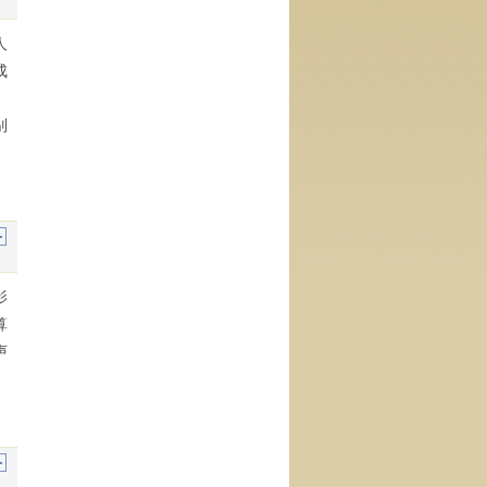
人
成
。
别
影
算
声