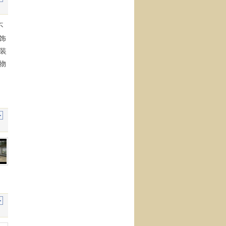
不
饰
刷装
物