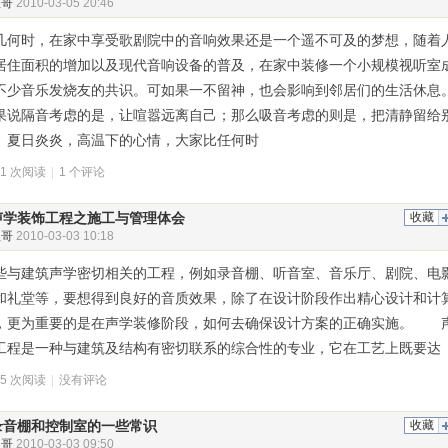
叭哥
2010-03-05 20:46
几何时，在家中享受歌剧院中的音响效果还是一个遥不可及的梦想，随着
居住面积的增加以及现代音响设备的普及，在家中装修一个小规模视听室
不少音乐发烧友的共识。可如果一不留神，也会影响到邻居们的生活休息
果说隔音考虑的是，让喧嚣远离自己；那么吸音考虑的则是，把清静留给
。夏日炎炎，高温下的心情，大家比任何时
71 次阅读
|
1 个评论
声学装饰工程之施工与管理体会
收藏
叭哥
2010-03-03 10:18
些与建筑声学密切相关的工程，例如录音棚、听音室、音乐厅、剧院、电
和礼堂等，要想得到良好的音质效果，除了在设计阶段作出精心设计和计
，更为重要的是在声学装修阶段，如何去确保设计方案的正确实施。 
工程是一种与建筑及结构有密切联系的综合性的专业，它在工艺上既要达
05 次阅读
|
没有评论
录音棚和控制室的一些常识
收藏
叭哥
2010-03-03 09:50