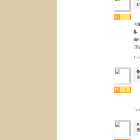
z
在
2
同
板
饰
调
16
1
24