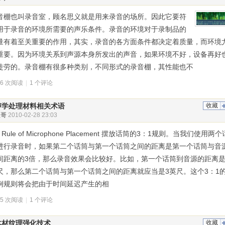
音棚也叫录音室，顾名思义就是用来录音的场所。因此它要符
用于录音的环境所需要的声乐条件。录音的环境对于录制品的
量有着至关重要的作用，其实，录音的各方面条件都决定着质量，而环境
重要。因为环境关系到声源本身所发出的声音，如果环境不好，设备再好
徒劳的。录音棚有很多种类别，不同形式的录音棚，其性能也不
16 次阅读
|
1 个评论
声学处理材料相关术语
收藏
叭哥
2010-02-28 23:03
1 Rule of Microphone Placement 摆放话筒的3：1规则。当我们使用两个
进行录音时，如果第二个话筒与第一个话筒之间的距离是第一个话筒与音
间距离的3倍，那么录音效果会比较好。比如，第一个话筒到音源的距离是
尺，那么第二个话筒与第一个话筒之间的距离就应当是3英尺。这个3：1
例规则将会把由于时间延迟产生的相
15 次阅读
|
1 个评论
木材纹理强化技术
收藏