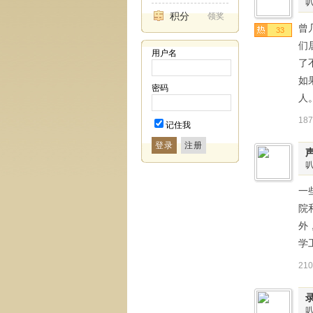
积分
领奖
曾
33
们
用户名
了
如
密码
人
18
记住我
登录
一
院
外
学
21