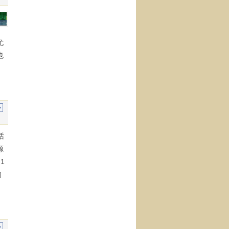
尤
也
话
源
1
的