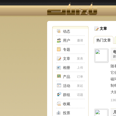
文章
动态
热门文章
用户
邀请
专题
文章
发表
随
相册
上传
它
产品
订单
磁
制
活动
发起
大
群组
话题
13
收藏
投票