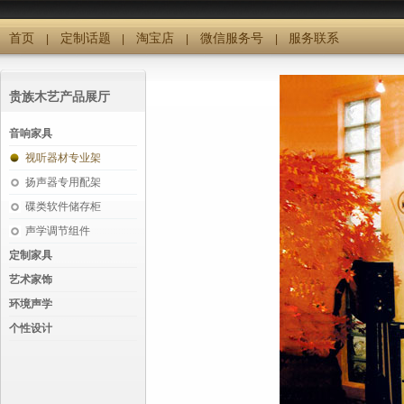
首页
定制话题
淘宝店
微信服务号
服务联系
|
|
|
|
贵族木艺产品展厅
音响家具
视听器材专业架
扬声器专用配架
碟类软件储存柜
声学调节组件
定制家具
艺术家饰
环境声学
个性设计