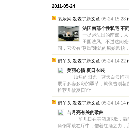
2011-05-24
袁乐风
发表了新文章
05-24 15:28
(
法国南部个性私宅 不
一提起法国的南部，人
田园法风。不过这间处
同，它没有“尊重”建筑的原始风貌
俏丫头
发表了新文章
05-24 14:22
(
美丽心情 夏日衣装
灿烂的阳光，蓝天白云绚丽
展示多姿多彩的季节，就像告别苞
推荐几款夏日YY
俏丫头
发表了新文章
05-24 14:14
(
与月亮有关的歌曲
前几日在某酒店K歌，微醺
角钢琴放在厅中，借着红酒之力，