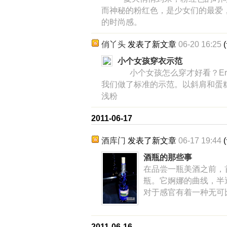
而神秘的粉红色，是少女们的最爱
的时尚感。
俏丫头
发表了新文章
06-20 16:25
(
小个女孩穿衣示范
小个女孩怎么穿才好看？Erin F
我们做了标准的示范。以斜肩和蛋
浅粉
2011-06-17
酒库门
发表了新文章
06-17 19:44
(
酒瓶的那些事
在品尝一瓶美酒之前，
瓶。它婀娜的曲线，半
对于感官有着一种无可
2011-06-16