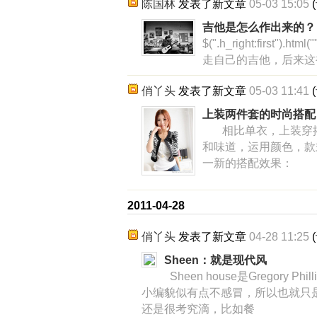
陈国林
发表了新文章
05-03 15:05
(
吉他是怎么作出来的？
$(".h_right:first")
走自己的吉他，后来这
俏丫头
发表了新文章
05-03 11:41
(
上装两件套的时尚搭配
相比单衣，上装穿搭
和味道，运用颜色，款
一新的搭配效果：
2011-04-28
俏丫头
发表了新文章
04-28 11:25
(
Sheen：就是现代风
Sheen house是Gregory
小编貌似有点不感冒，所以也就只
还是很考究滴，比如餐