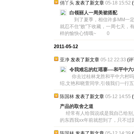
俏丫头
发表了新文章
05-18 15:52
(
白领丽人一周美裙搭配
到了夏季，相信许多MM一定
就忍不住“败”下收藏，一周七天，
样的愉快心情哦~ 0
2011-05-12
亚净
发表了新文章
05-12 22:33
(
评
令我难忘的红瑶寨----和平中六
你去过桂林龙胜和平中六村吗
绍,文艳和晓萱同学,引领我们一行
陈国林
发表了新文章
05-12 14:55
(
产品的取舍之道
经常有人给我说或是我自己给别人
的东西我xx年前就想到了，只不过
陈国林
发表了新文章
05-12 14:39
(