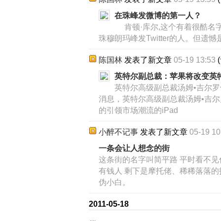
在珠峰发微博的第一人？
肯顿·库尔,这个有着很酷名
珠穆朗玛峰发Twitter的人。但遗
陈国林
发表了新文章
05-19 13:53
(
英特尔副总裁：苹果将改变英
英特尔高级副总裁汤姆•吉尔罗伊
消息，英特尔高级副总裁汤姆•吉尔罗伊(
的引领市场潮流的iPad
小醉不记事
发表了新文章
05-19 10
一条会让人想念的街
这条街的名字叫简平路 平时看不见
有钱人 剩下是摩托佬、稀稀落落的
伪小白。
2011-05-18