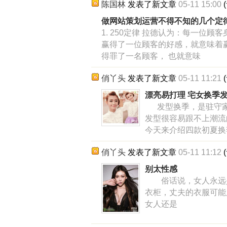
陈国林
发表了新文章
05-11 15:00
(
做网站策划运营不得不知的几个定
1. 250定律 拉德认为：每一位顾
赢得了一位顾客的好感，就意味着赢
得罪了一名顾客， 也就意味
俏丫头
发表了新文章
05-11 11:21
(
漂亮易打理 宅女换季
发型换季，是驻守家
发型很容易跟不上潮流
今天来介绍四款初夏换
俏丫头
发表了新文章
05-11 11:12
(
别太性感
俗话说，女人永远少
衣柜，丈夫的衣服可能
女人还是