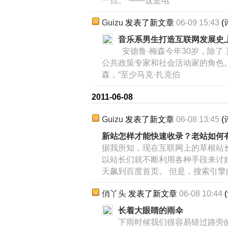
一点。”——这是电
Guizu
发表了新文章
06-09 15:43
(
音乐系男生打造互联网发展史
安德鲁·梅森今年30岁，除了 
公共政策专家和社会活动家的角色
森，“至少马克·扎克伯
2011-06-08
Guizu
发表了新文章
06-08 13:45
(
新站怎样才能快速收录？老站如何
据我所知，现在互联网上的草根站
以站长们就不断利用各种手段来讨
天飙到百度首页。 但是，搜索引擎
俏丫头
发表了新文章
06-08 10:44
(
长着大眼睛的雨伞
下雨时候我们很容易错过路旁