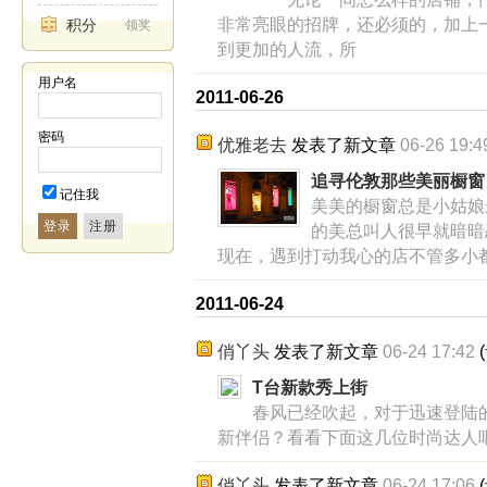
非常亮眼的招牌，还必须的，加上
积分
领奖
到更加的人流，所
用户名
2011-06-26
密码
优雅老去
发表了新文章
06-26 19:4
追寻伦敦那些美丽橱窗
记住我
美美的橱窗总是小姑娘
登录
的美总叫人很早就暗暗
现在，遇到打动我心的店不管多小都
2011-06-24
俏丫头
发表了新文章
06-24 17:42
(
T台新款秀上街
春风已经吹起，对于迅速登陆
新伴侣？看看下面这几位时尚达人吧
俏丫头
发表了新文章
06-24 17:06
(