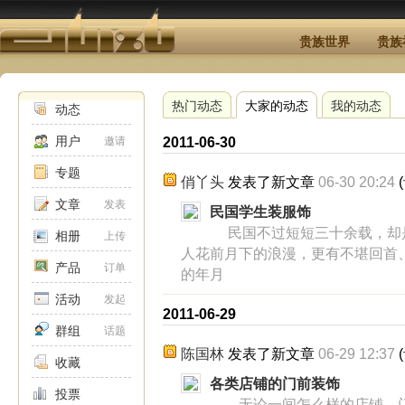
贵族世界
贵族
热门动态
大家的动态
我的动态
动态
用户
2011-06-30
邀请
专题
俏丫头
发表了新文章
06-30 20:24
(
文章
发表
民国学生装服饰
民国不过短短三十余载，却
相册
上传
人花前月下的浪漫，更有不堪回首
产品
订单
的年月
活动
发起
2011-06-29
群组
话题
陈国林
发表了新文章
06-29 12:37
(
收藏
各类店铺的门前装饰
投票
无论一间怎么样的店铺，门